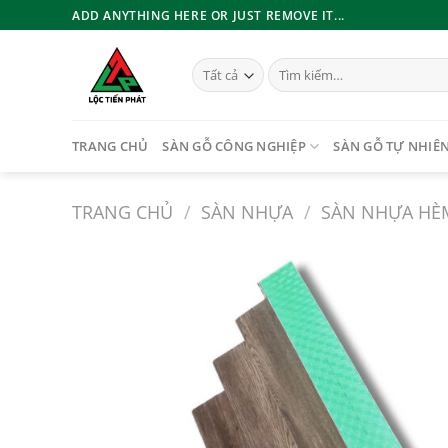
Bỏ
ADD ANYTHING HERE OR JUST REMOVE IT...
qua
nội
Tìm
dung
kiếm:
TRANG CHỦ
SÀN GỖ CÔNG NGHIỆP
SÀN GỖ TỰ NHIÊ
TRANG CHỦ
/
SÀN NHỰA
/
SÀN NHỰA HÈ