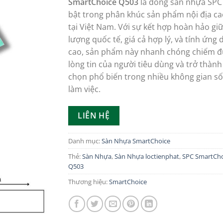
SmartChoice
Q503
là dòng sàn nhựa SPC
bật trong phân khúc sản phẩm nội địa ca
tại Việt Nam. Với sự kết hợp hoàn hảo gi
lượng quốc tế, giá cả hợp lý, và tính ứng
cao, sản phẩm này nhanh chóng chiếm 
lòng tin của người tiêu dùng và trở thành
chọn phổ biến trong nhiều không gian số
làm việc.
LIÊN HỆ
Danh mục:
Sàn Nhựa SmartChoice
Thẻ:
Sàn Nhựa
,
Sàn Nhựa loctienphat
,
SPC SmartCho
Q503
Thương hiệu:
SmartChoice