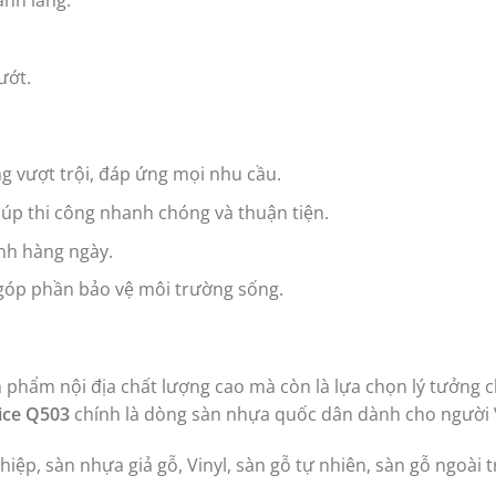
nh lang.
ướt.
g vượt trội, đáp ứng mọi nhu cầu.
úp thi công nhanh chóng và thuận tiện.
nh hàng ngày.
góp phần bảo vệ môi trường sống.
 phẩm nội địa chất lượng cao mà còn là lựa chọn lý tưởng c
ice Q503
chính là dòng sàn nhựa quốc dân dành cho người V
iệp, sàn nhựa giả gỗ, Vinyl, sàn gỗ tự nhiên, sàn gỗ ngoài tr