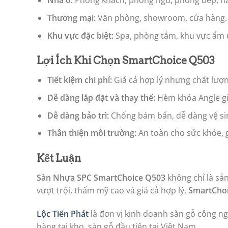
Nhà ở:
Phòng khách, phòng ngủ, phòng bếp, hà
Thương mại:
Văn phòng, showroom, cửa hàng.
Khu vực đặc biệt:
Spa, phòng tắm, khu vực ẩm 
Lợi Ích Khi Chọn SmartChoice Q503
Tiết kiệm chi phí:
Giá cả hợp lý nhưng chất lượn
Dễ dàng lắp đặt và thay thế:
Hèm khóa Angle gi
Dễ dàng bảo trì:
Chống bám bẩn, dễ dàng vệ si
Thân thiện môi trường:
An toàn cho sức khỏe, 
Kết Luận
Sàn Nhựa SPC SmartChoice Q503
không chỉ là sản
vượt trội, thẩm mỹ cao và giá cả hợp lý,
SmartCho
Lộc Tiến Phát
là đơn vị kinh doanh sàn gỗ công ngh
hàng tại kho, sàn gỗ đầu tiên tại Việt Nam.