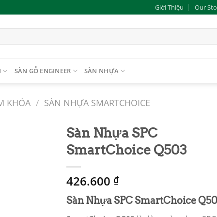
Giới Thiệu
Our Sto
N
SÀN GỖ ENGINEER
SÀN NHỰA
M KHÓA
/
SÀN NHỰA SMARTCHOICE
Sàn Nhựa SPC
SmartChoice Q503
Add to
wishlist
426.600
₫
Sàn Nhựa SPC SmartChoice
Q50