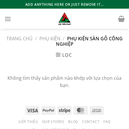
Bỏ
ADD ANYTHING HERE OR JUST REMOVE IT...
qua
nội
dung
TRANG CHỦ
/
PHỤ KIỆN
/
PHỤ KIỆN SÀN GỖ CÔNG
NGHIỆP
LỌC
Không tìm thấy sản phẩm nào khớp với lựa chọn của
bạn.
GIỚI THIỆU
OUR STORES
BLOG
CONTACT
FAQ