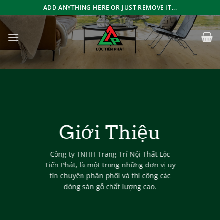
Bỏ
ADD ANYTHING HERE OR JUST REMOVE IT...
qua
nội
dung
Giới Thiệu
Công ty TNHH Trang Trí Nội Thất Lộc
Tiến Phát, là một trong những đơn vị uy
tín chuyên phân phối và thi công các
dòng sàn gỗ chất lượng cao.