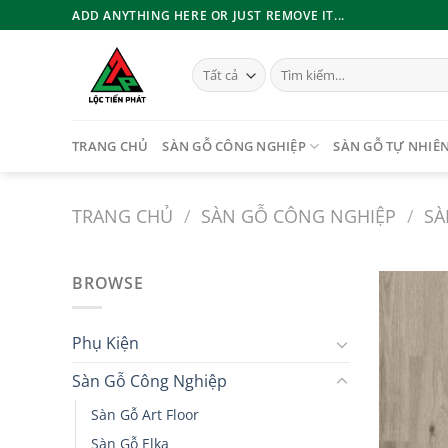
Bỏ
ADD ANYTHING HERE OR JUST REMOVE IT...
qua
nội
Tìm
dung
kiếm:
TRANG CHỦ
SÀN GỖ CÔNG NGHIỆP
SÀN GỖ TỰ NHIÊ
TRANG CHỦ
/
SÀN GỖ CÔNG NGHIỆP
/
SÀ
BROWSE
Phụ Kiện
Sàn Gỗ Công Nghiệp
Sàn Gỗ Art Floor
Sàn Gỗ Elka