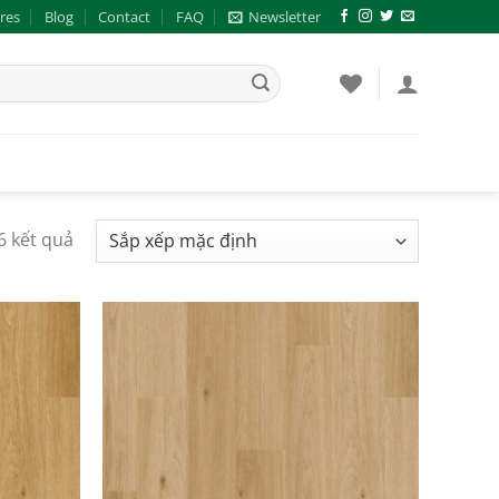
res
Blog
Contact
FAQ
Newsletter
 6 kết quả
Add to
Add to
wishlist
wishlist