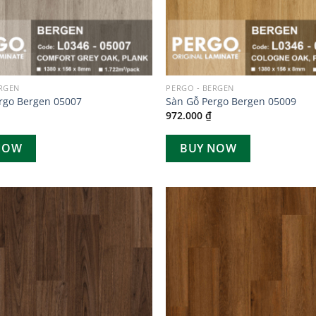
ERGEN
PERGO - BERGEN
rgo Bergen 05007
Sàn Gỗ Pergo Bergen 05009
972.000
₫
NOW
BUY NOW
Add to
wishlist