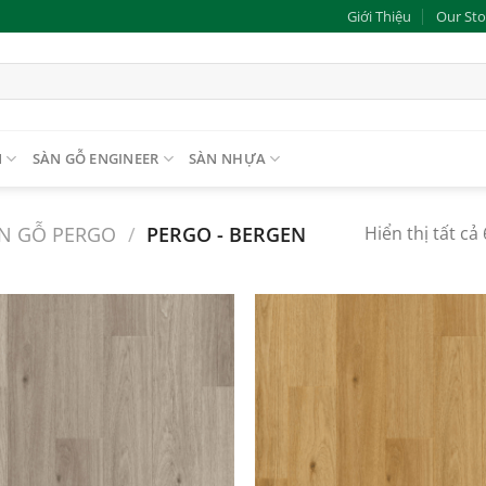
Giới Thiệu
Our Sto
N
SÀN GỖ ENGINEER
SÀN NHỰA
N GỖ PERGO
/
PERGO - BERGEN
Hiển thị tất cả
Add to
wishlist