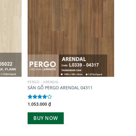
Add to
Add to
wishlist
wishlist
PERGO - ARENDAL
SÀN GỖ PERGO ARENDAL 04311
1.053.000
₫
Được
xếp hạng
4.00
5
BUY NOW
sao