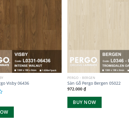
Add to
wishlist
BY
PERGO - BERGEN
rgo Visby 06436
Sàn Gỗ Pergo Bergen 05022
972.000
₫
BUY NOW
NOW