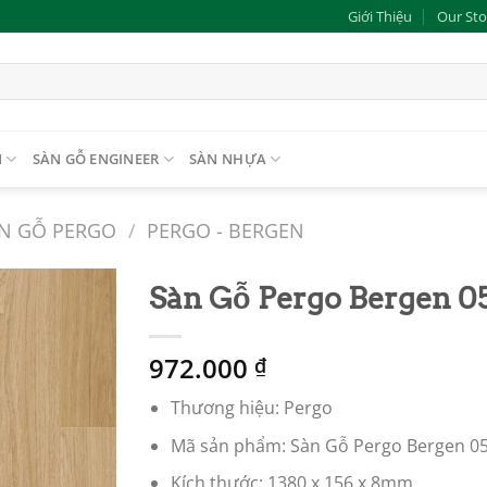
Giới Thiệu
Our Sto
N
SÀN GỖ ENGINEER
SÀN NHỰA
N GỖ PERGO
/
PERGO - BERGEN
Sàn Gỗ Pergo Bergen 0
Add to
972.000
wishlist
₫
Thương hiệu: Pergo
Mã sản phẩm: Sàn Gỗ Pergo Bergen 0
Kích thước: 1380 x 156 x 8mm