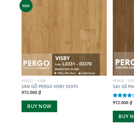
Mới
Add to
Add to
wishlist
wishlist
PERGO - VISBY
PERGO - VIS
SÀN GỖ PERGO VISBY 03370
Sàn Gỗ Pe
972.000
₫
972.000
₫
Được
BUY NOW
xếp hạng
4.00
5
BUY 
sao