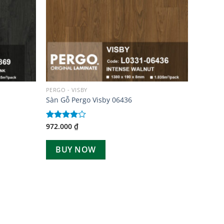
PERGO - VISBY
Sàn Gỗ Pergo Visby 06436
972.000
₫
Được
xếp hạng
4.00
5
BUY NOW
sao