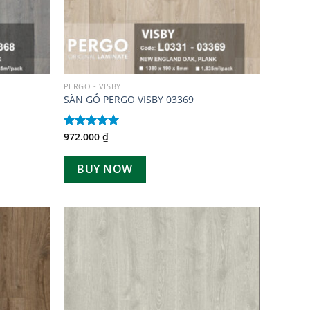
PERGO - VISBY
SÀN GỖ PERGO VISBY 03369
972.000
₫
Được xếp
hạng
5.00
5 sao
BUY NOW
Add to
Add to
wishlist
wishlist