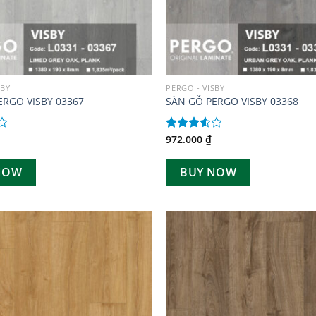
SBY
PERGO - VISBY
ERGO VISBY 03367
SÀN GỖ PERGO VISBY 03368
972.000
₫
Được
xếp
hạng
NOW
BUY NOW
3.50
5
sao
Add to
wishlist