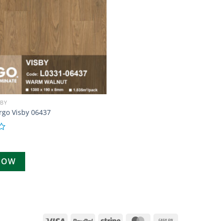
SBY
rgo Visby 06437
NOW