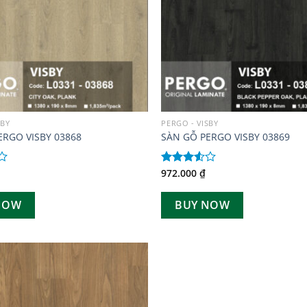
SBY
PERGO - VISBY
ERGO VISBY 03868
SÀN GỖ PERGO VISBY 03869
972.000
₫
Được
xếp
hạng
NOW
BUY NOW
3.50
5
sao
Add to
wishlist