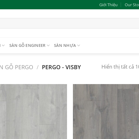
Giới Thiệu
Our Sto
N
SÀN GỖ ENGINEER
SÀN NHỰA
N GỖ PERGO
/
PERGO - VISBY
Hiển thị tất cả 
Add to
wishlist