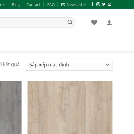
res
Blog
Contact
FAQ
Newsletter
10 kết quả
Add to
Add to
wishlist
wishlist