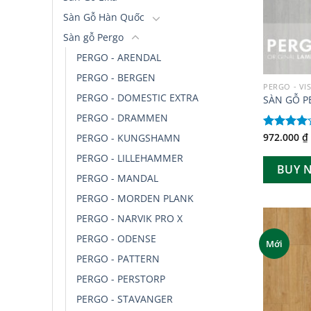
Sàn Gỗ Hàn Quốc
Sàn gỗ Pergo
PERGO - ARENDAL
PERGO - BERGEN
PERGO - VI
PERGO - DOMESTIC EXTRA
SÀN GỖ P
PERGO - DRAMMEN
972.000
₫
Được
PERGO - KUNGSHAMN
xếp hạng
PERGO - LILLEHAMMER
4.00
5
BUY 
sao
PERGO - MANDAL
PERGO - MORDEN PLANK
PERGO - NARVIK PRO X
PERGO - ODENSE
Mới
PERGO - PATTERN
PERGO - PERSTORP
PERGO - STAVANGER