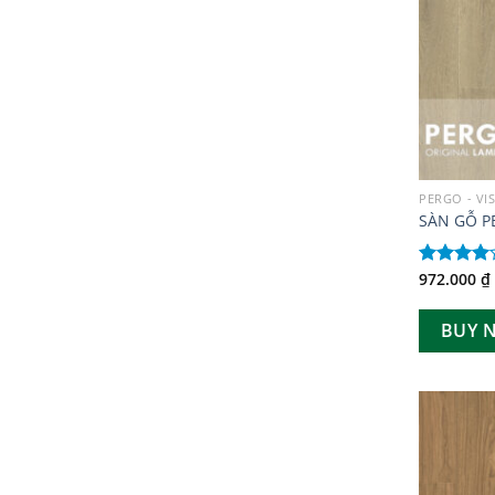
PERGO - VI
SÀN GỖ P
972.000
₫
Được
xếp hạng
4.00
5
BUY 
sao