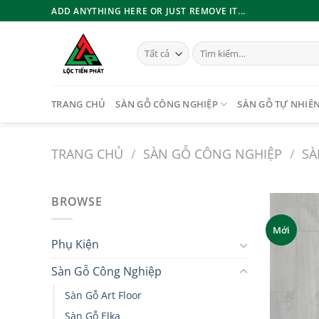
Bỏ
ADD ANYTHING HERE OR JUST REMOVE IT...
qua
nội
Tìm
dung
kiếm:
TRANG CHỦ
SÀN GỖ CÔNG NGHIỆP
SÀN GỖ TỰ NHIÊ
TRANG CHỦ
/
SÀN GỖ CÔNG NGHIỆP
/
SÀ
BROWSE
Mới
Phụ Kiện
Sàn Gỗ Công Nghiệp
Sàn Gỗ Art Floor
Sàn Gỗ Elka