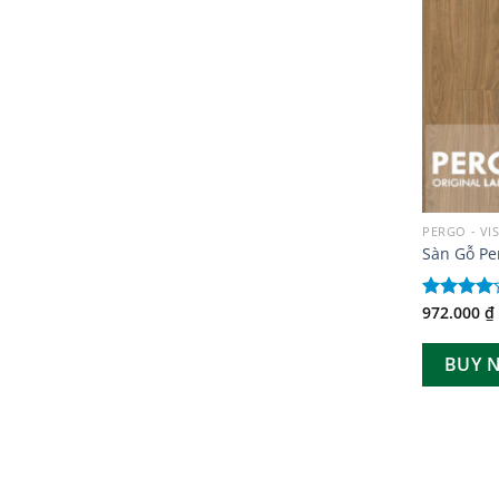
PERGO - VI
Sàn Gỗ Pe
972.000
₫
Được
xếp hạng
4.00
5
BUY 
sao