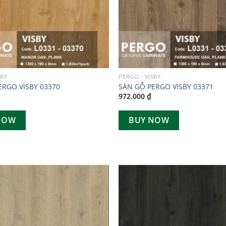
SBY
PERGO - VISBY
ERGO VISBY 03370
SÀN GỖ PERGO VISBY 03371
972.000
₫
NOW
BUY NOW
Add to
wishlist