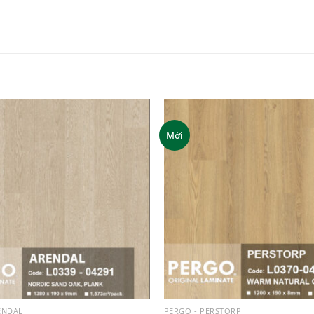
Mới
Add to
wishlist
ENDAL
PERGO - PERSTORP