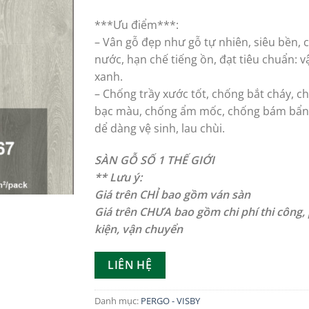
***Ưu điểm***:
– Vân gỗ đẹp như gỗ tự nhiên, siêu bền, 
nước, hạn chế tiếng ồn, đạt tiêu chuẩn: vậ
xanh.
– Chống trầy xước tốt, chống bắt cháy, c
bạc màu, chống ẩm mốc, chống bám bẩn
dể dàng vệ sinh, lau chùi.
SÀN GỖ SỐ 1 THẾ GIỚI
** Lưu ý:
Giá trên CHỈ bao gồm ván sàn
Giá trên CHƯA bao gồm chi phí thi công,
kiện, vận chuyển
LIÊN HỆ
Danh mục:
PERGO - VISBY