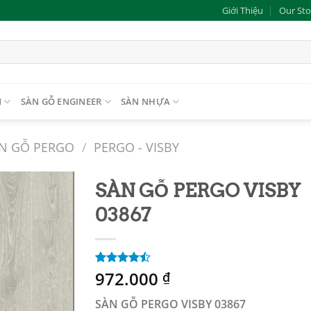
Giới Thiệu
Our Sto
N
SÀN GỖ ENGINEER
SÀN NHỰA
N GỖ PERGO
/
PERGO - VISBY
SÀN GỖ PERGO VISBY
03867
Add to
wishlist
972.000
4.50
2
trên
₫
5 dựa trên
đánh giá
SÀN GỖ PERGO VISBY 03867