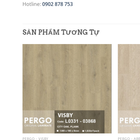
Hotline:
0902 878 753
SẢN PHẨM TƯƠNG TỰ
Add to
Add to
wishlist
wishlist
PERGO - VISBY
PERGO - AR