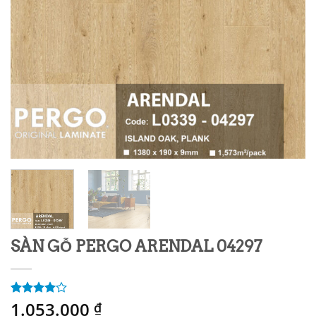
SÀN GỖ PERGO ARENDAL 04297
1.053.000
4.00
3
trên
₫
5 dựa