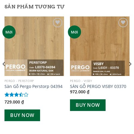
SẢN PHẨM TƯƠNG TỰ
Add to
Add to
Mới
Mới
wishlist
wishlist
PERGO - PERSTORP
PERGO - VISBY
Sàn Gỗ Pergo Perstorp 04394
SÀN GỖ PERGO VISBY 03370
972.000
₫
729.000
₫
Được
BUY NOW
xếp
hạng
BUY NOW
3.50
5
sao