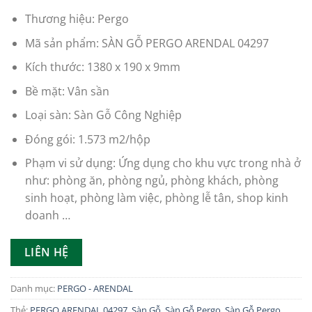
trên
đánh
Thương hiệu: Pergo
giá
Mã sản phẩm: SÀN GỖ PERGO ARENDAL 04297
Kích thước: 1380 x 190 x 9mm
Bề mặt: Vân sần
Loại sàn: Sàn Gỗ Công Nghiệp
Đóng gói: 1.573 m2/hộp
Phạm vi sử dụng: Ứng dụng cho khu vực trong nhà ở
như: phòng ăn, phòng ngủ, phòng khách, phòng
sinh hoạt, phòng làm việc, phòng lễ tân, shop kinh
doanh …
LIÊN HỆ
Danh mục:
PERGO - ARENDAL
Thẻ:
PERGO ARENDAL 04297
,
Sàn Gỗ
,
Sàn Gỗ Pergo
,
Sàn Gỗ Pergo