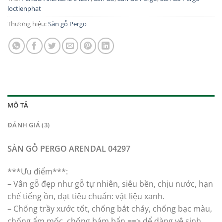
loctienphat
Thương hiệu:
Sàn gỗ Pergo
MÔ TẢ
ĐÁNH GIÁ (3)
SÀN GỖ PERGO ARENDAL 04297
***Ưu điểm***:
– Vân gỗ đẹp như gỗ tự nhiên, siêu bền, chịu nước, hạn
chế tiếng ồn, đạt tiêu chuẩn: vật liệu xanh.
– Chống trầy xước tốt, chống bắt cháy, chống bạc màu,
chống ẩm mốc, chống bám bẩn ==> dể dàng vệ sinh,