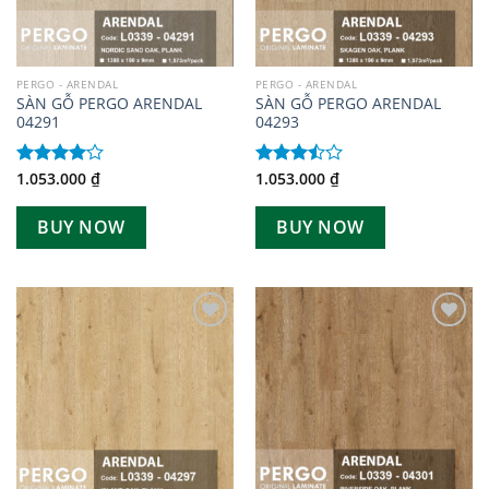
PERGO - ARENDAL
PERGO - ARENDAL
SÀN GỖ PERGO ARENDAL
SÀN GỖ PERGO ARENDAL
04291
04293
1.053.000
₫
1.053.000
₫
Được
Được
xếp hạng
xếp
4.00
5
hạng
BUY NOW
BUY NOW
sao
3.50
5
sao
Add to
Add to
wishlist
wishlist