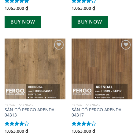
1.053.000
₫
1.053.000
₫
Được xếp
Được
hạng
5.00
xếp hạng
5 sao
4.00
5
BUY NOW
BUY NOW
sao
Add to
Add to
wishlist
wishlist
PERGO - ARENDAL
PERGO - ARENDAL
SÀN GỖ PERGO ARENDAL
SÀN GỖ PERGO ARENDAL
04313
04317
1.053.000
₫
1.053.000
₫
Được
Được
xếp hạng
xếp