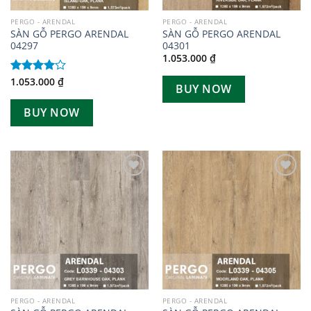
PERGO - ARENDAL
PERGO - ARENDAL
SÀN GỖ PERGO ARENDAL
SÀN GỖ PERGO ARENDAL
04297
04301
1.053.000
₫
1.053.000
₫
Được
BUY NOW
xếp hạng
4.00
5
BUY NOW
sao
Add to
Add to
wishlist
wishlist
PERGO - ARENDAL
PERGO - ARENDAL