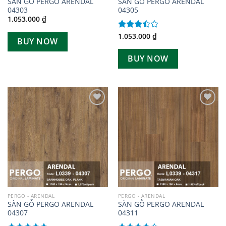
SÀN GỖ PERGO ARENDAL
SÀN GỖ PERGO ARENDAL
04303
04305
1.053.000
₫
1.053.000
₫
Được
BUY NOW
xếp
hạng
BUY NOW
3.50
5
sao
Add to
Add to
wishlist
wishlist
PERGO - ARENDAL
PERGO - ARENDAL
SÀN GỖ PERGO ARENDAL
SÀN GỖ PERGO ARENDAL
04307
04311