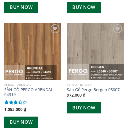
4.00
5
hạng
BUY NOW
BUY NOW
sao
3.67
5
sao
Add to
Add to
wishlist
wishlist
PERGO - ARENDAL
PERGO - BERGEN
SÀN GỖ PERGO ARENDAL
Sàn Gỗ Pergo Bergen 05007
04319
972.000
₫
BUY NOW
1.053.000
₫
Được
xếp
hạng
BUY NOW
3.50
5
sao