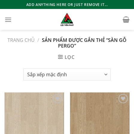
Bỏ
ADD ANYTHING HERE OR JUST REMOVE IT...
qua
nội
dung
TRANG CHỦ
/
SẢN PHẨM ĐƯỢC GẮN THẺ “SÀN GỖ
PERGO”
LỌC
Add to
Add to
wishlist
wishlist