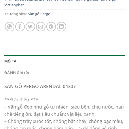
loctienphat
Thương hiệu:
Sàn gỗ Pergo
MÔ TẢ
ĐÁNH GIÁ (0)
SÀN GỖ PERGO ARENDAL 04307
***Ưu điểm***:
– Vân gỗ đẹp như gỗ tự nhiên, siêu bền, chịu nước, hạn
chế tiếng ồn, đạt tiêu chuẩn: vật liệu xanh.
– Chống trầy xước tốt, chống bắt cháy, chống bạc màu,
chống ẩm mốc, chống bám bẩn ==> dể dàng vệ sinh,