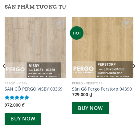
SẢN PHẨM TƯƠNG TỰ
Add to
Add to
HOT
wishlist
wishlist
PERGO - VISBY
PERGO - PERSTORP
SÀN GỖ PERGO VISBY 03369
Sàn Gỗ Pergo Perstorp 04390
729.000
₫
972.000
₫
Được xếp
BUY NOW
hạng
5.00
5 sao
BUY NOW