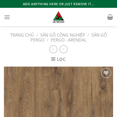
Bỏ
ADD ANYTHING HERE OR JUST REMOVE IT...
qua
nội
dung
TRANG CHỦ
/
SÀN GỖ CÔNG NGHIỆP
/
SÀN GỖ
PERGO
/
PERGO - ARENDAL
LỌC
Add to
wishlist