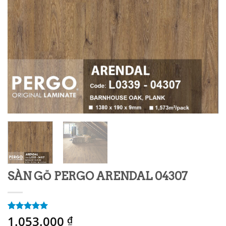
SÀN GỖ PERGO ARENDAL 04307
1.053.000
5.00
1
trên 5
₫
dựa trên