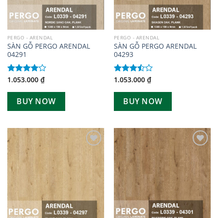
PERGO - ARENDAL
PERGO - ARENDAL
SÀN GỖ PERGO ARENDAL
SÀN GỖ PERGO ARENDAL
04291
04293
1.053.000
₫
1.053.000
₫
Được
Được
xếp hạng
xếp
4.00
5
hạng
BUY NOW
BUY NOW
sao
3.50
5
sao
Add to
Add to
wishlist
wishlist