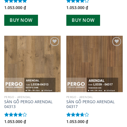
1.053.000
₫
1.053.000
₫
Được xếp
Được
hạng
5.00
xếp hạng
5 sao
4.00
5
BUY NOW
BUY NOW
sao
Add to
Add to
wishlist
wishlist
PERGO - ARENDAL
PERGO - ARENDAL
SÀN GỖ PERGO ARENDAL
SÀN GỖ PERGO ARENDAL
04313
04317
1.053.000
₫
1.053.000
₫
Được
Được
xếp hạng
xếp