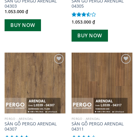
SÀN GỖ PERGO ARENDAL
SÀN GỖ PERGO ARENDAL
04303
04305
1.053.000
₫
1.053.000
₫
Được
BUY NOW
xếp
hạng
BUY NOW
3.50
5
sao
Add to
Add to
wishlist
wishlist
PERGO - ARENDAL
PERGO - ARENDAL
SÀN GỖ PERGO ARENDAL
SÀN GỖ PERGO ARENDAL
04307
04311