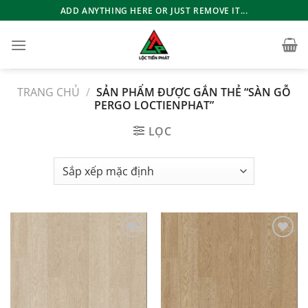
Bỏ
ADD ANYTHING HERE OR JUST REMOVE IT...
qua
nội
dung
TRANG CHỦ
/
SẢN PHẨM ĐƯỢC GẮN THẺ “SÀN GỖ
PERGO LOCTIENPHAT”
LỌC
Add to
Add to
wishlist
wishlist