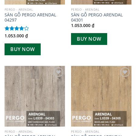
PERGO - ARENDAL
PERGO - ARENDAL
SÀN GỖ PERGO ARENDAL
SÀN GỖ PERGO ARENDAL
04297
04301
1.053.000
₫
1.053.000
₫
Được
BUY NOW
xếp hạng
4.00
5
BUY NOW
sao
Add to
Add to
wishlist
wishlist
PERGO - ARENDAL
PERGO - ARENDAL