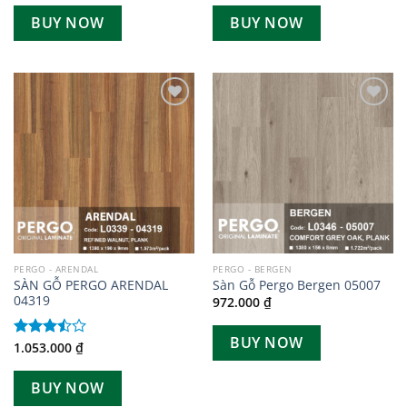
4.00
5
hạng
BUY NOW
BUY NOW
sao
3.67
5
sao
Add to
Add to
wishlist
wishlist
PERGO - ARENDAL
PERGO - BERGEN
SÀN GỖ PERGO ARENDAL
Sàn Gỗ Pergo Bergen 05007
04319
972.000
₫
BUY NOW
1.053.000
₫
Được
xếp
hạng
BUY NOW
3.50
5
sao