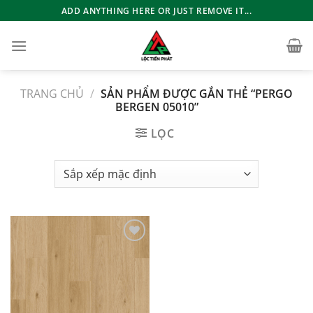
Bỏ
ADD ANYTHING HERE OR JUST REMOVE IT...
qua
nội
dung
TRANG CHỦ
/
SẢN PHẨM ĐƯỢC GẮN THẺ “PERGO
BERGEN 05010”
LỌC
Add to
wishlist