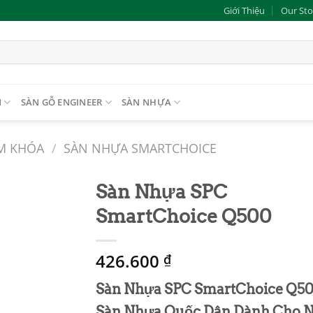
Giới Thiệu
Our Sto
N
SÀN GỖ ENGINEER
SÀN NHỰA
M KHÓA
/
SÀN NHỰA SMARTCHOICE
Sàn Nhựa SPC
SmartChoice Q500
Add to
wishlist
426.600
₫
Sàn Nhựa SPC SmartChoice Q50
Sàn Nhựa Quốc Dân Dành Cho 