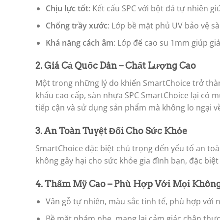
Chịu lực tốt
: Kết cấu SPC với bột đá tự nhiên 
Chống trầy xước
: Lớp bề mặt phủ UV bảo vệ sà
Khả năng cách âm
: Lớp đế cao su 1mm giúp giả
2. Giá Cả Quốc Dân – Chất Lượng Cao
Một trong những lý do khiến SmartChoice trở th
khẩu cao cấp, sàn nhựa SPC SmartChoice lại có mứ
tiếp cận và sử dụng sản phẩm mà không lo ngại về
3. An Toàn Tuyệt Đối Cho Sức Khỏe
SmartChoice đặc biệt chú trọng đến yếu tố an t
không gây hại cho sức khỏe gia đình bạn, đặc biệt 
4. Thẩm Mỹ Cao – Phù Hợp Với Mọi Khôn
Vân gỗ tự nhiên, màu sắc tinh tế, phù hợp với n
Bề mặt nhám nhẹ, mang lại cảm giác chân thực