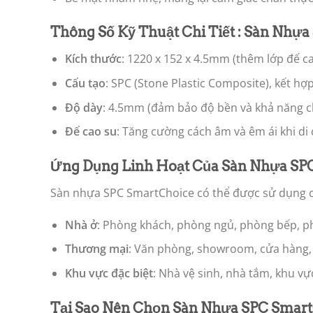
Thông Số Kỹ Thuật Chi Tiết : Sàn Nhự
Kích thước
: 1220 x 152 x 4.5mm (thêm lớp đế c
Cấu tạo
: SPC (Stone Plastic Composite), kết hợ
Độ dày
: 4.5mm (đảm bảo độ bền và khả năng ch
Đế cao su
: Tăng cường cách âm và êm ái khi di
Ứng Dụng Linh Hoạt Của Sàn Nhựa SP
Sàn nhựa SPC SmartChoice có thể được sử dụng c
Nhà ở
: Phòng khách, phòng ngủ, phòng bếp, p
Thương mại
: Văn phòng, showroom, cửa hàng, 
Khu vực đặc biệt
: Nhà vệ sinh, nhà tắm, khu vự
Tại Sao Nên Chọn Sàn Nhựa SPC Smar