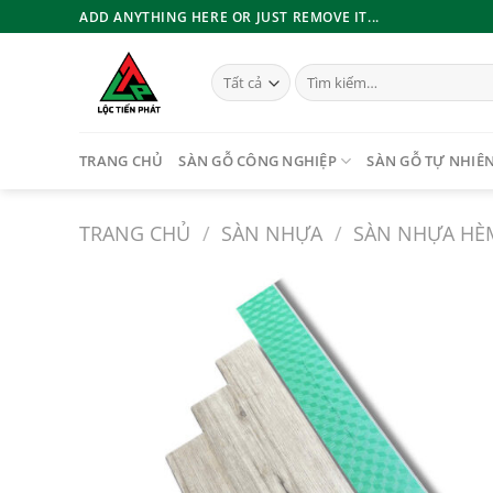
Bỏ
ADD ANYTHING HERE OR JUST REMOVE IT...
qua
nội
Tìm
dung
kiếm:
TRANG CHỦ
SÀN GỖ CÔNG NGHIỆP
SÀN GỖ TỰ NHIÊ
TRANG CHỦ
/
SÀN NHỰA
/
SÀN NHỰA HÈ