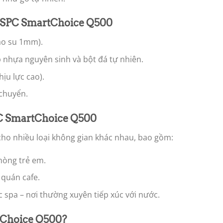
a SPC SmartChoice Q500
ao su 1mm).
p nhựa nguyên sinh và bột đá tự nhiên.
ịu lực cao).
 chuyển.
C SmartChoice Q500
ho nhiều loại không gian khác nhau, bao gồm:
hòng trẻ em.
quán cafe.
c spa – nơi thường xuyên tiếp xúc với nước.
tChoice Q500?