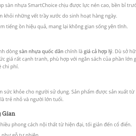
giúp sàn nhựa SmartChoice chịu được lực nén cao, bền bỉ tr
n khỏi những vết trầy xước do sinh hoạt hàng ngày.
m tiếng ồn hiệu quả, mang lại không gian sống yên tĩnh.
ành dòng
sàn nhựa quốc dân
chính là
giá cả hợp lý
. Dù sở h
c giá rất cạnh tranh, phù hợp với ngân sách của phần lớn g
 chi phí.
oàn sức khỏe cho người sử dụng. Sản phẩm được sản xuất t
là trẻ nhỏ và người lớn tuổi.
g Gian
hiều phong cách nội thất từ hiện đại, tối giản đến cổ điển.
 như gỗ tự nhiên.