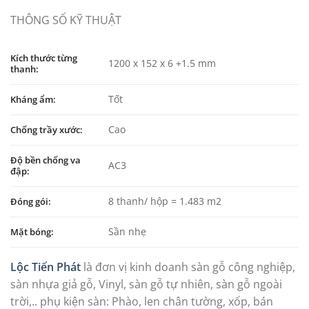
THÔNG SỐ KỸ THUẬT
Kích thước từng
1200 x 152 x 6 +1.5 mm
thanh:
Tốt
Kháng ẩm:
Cao
Chống trầy xước:
Độ bền chống va
AC3
đập:
8 thanh/ hộp = 1.483 m2
Đóng gói:
Sần nhẹ
Mặt bóng:
Lộc Tiến Phát
là đơn vị kinh doanh sàn gỗ công nghiệp,
sàn nhựa giả gỗ, Vinyl, sàn gỗ tự nhiên, sàn gỗ ngoài
trời,.. phụ kiện sàn: Phào, len chân tường, xốp, bán