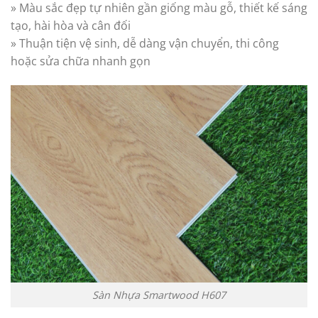
» Màu sắc đẹp tự nhiên gần giống màu gỗ, thiết kế sáng
tạo, hài hòa và cân đối
» Thuận tiện vệ sinh, dễ dàng vận chuyển, thi công
hoặc sửa chữa nhanh gọn
Sàn Nhựa Smartwood H607