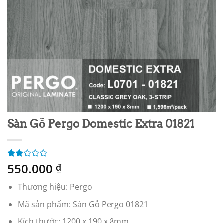
Sàn Gỗ Pergo Domestic Extra 01821
550.000
2.00
2
₫
trên
5
Thương hiệu: Pergo
dựa
trên
Mã sản phẩm: Sàn Gỗ Pergo 01821
đánh
giá
Kích thước: 1200 x 190 x 8mm