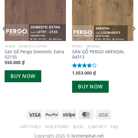
PERGO - DOMESTIC EXTRA
PERGO - ARENDAL
Sàn Gỗ Pergo Domestic Extra
SÀN GỖ PERGO ARENDAL
02135
04313
550.000
₫
1.053.000
₫
Được
BUY NOW
xếp hạng
4.00
5
BUY NOW
sao
GIỚI THIỆU
OUR STORES
BLOG
CONTACT
FAQ
Copyright 2026 ©
loctienphat.net