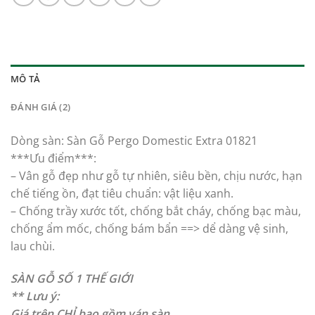
MÔ TẢ
ĐÁNH GIÁ (2)
Dòng sàn: Sàn Gỗ Pergo Domestic Extra 01821
***Ưu điểm***:
– Vân gỗ đẹp như gỗ tự nhiên, siêu bền, chịu nước, hạn
chế tiếng ồn, đạt tiêu chuẩn: vật liệu xanh.
– Chống trầy xước tốt, chống bắt cháy, chống bạc màu,
chống ẩm mốc, chống bám bẩn ==> dể dàng vệ sinh,
lau chùi.
SÀN GỖ SỐ 1 THẾ GIỚI
** Lưu ý:
Giá trên CHỈ bao gồm ván sàn