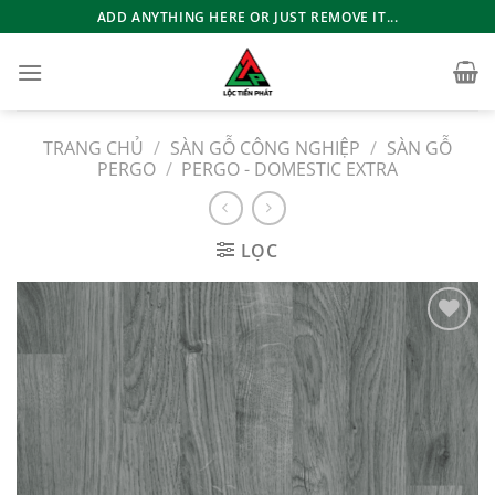
Bỏ
ADD ANYTHING HERE OR JUST REMOVE IT...
qua
nội
dung
TRANG CHỦ
/
SÀN GỖ CÔNG NGHIỆP
/
SÀN GỖ
PERGO
/
PERGO - DOMESTIC EXTRA
LỌC
Add to
wishlist