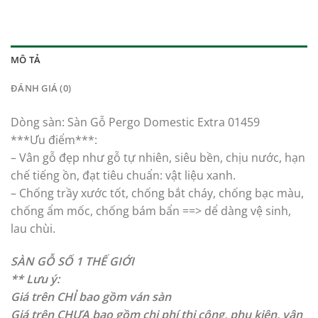
MÔ TẢ
ĐÁNH GIÁ (0)
Dòng sàn: Sàn Gỗ Pergo Domestic Extra 01459
***Ưu điểm***:
– Vân gỗ đẹp như gỗ tự nhiên, siêu bền, chịu nước, hạn
chế tiếng ồn, đạt tiêu chuẩn: vật liệu xanh.
– Chống trầy xước tốt, chống bắt cháy, chống bạc màu,
chống ẩm mốc, chống bám bẩn ==> dể dàng vệ sinh,
lau chùi.
SÀN GỖ SỐ 1 THẾ GIỚI
** Lưu ý:
Giá trên CHỈ bao gồm ván sàn
Giá trên CHƯA bao gồm chi phí thi công, phụ kiện, vận