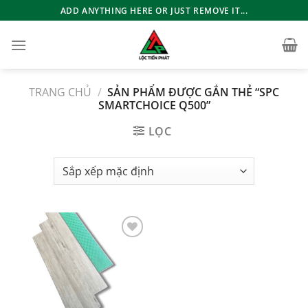
Bỏ
ADD ANYTHING HERE OR JUST REMOVE IT...
qua
nội
dung
TRANG CHỦ
/
SẢN PHẨM ĐƯỢC GẮN THẺ “SPC
SMARTCHOICE Q500”
LỌC
Add to
wishlist