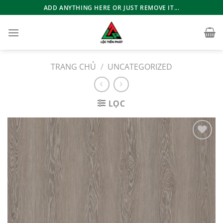
Bỏ
ADD ANYTHING HERE OR JUST REMOVE IT...
qua
nội
dung
TRANG CHỦ
/
UNCATEGORIZED
LỌC
Add to
wishlist