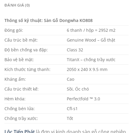
ĐÁNH GIÁ (0)
Thông số kỹ thuật: Sàn Gỗ Dongwha KO808
Đóng gói:
6 thanh / hộp = 2952 m2
Cấu trúc bề mặt:
Genuine Wood – Gỗ thật
Độ bền chống va đập:
Class 32
Bảo vệ bề mặt:
TitanX – chống trầy xước
Kích thước từng thanh:
2050 x 240 X 9.5 mm
Kháng ẩm:
Cao
Cấu trúc thiết kế:
Sồi, Óc chó
Hèm khóa:
Perfectfold ™ 3.0
Chống bén lửa:
Cfl-s1
Chống trầy xước:
Tốt
Lộc Tiến Phát
là đơn vị kinh doanh sàn gỗ công nghiệp,