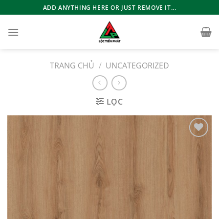
Bỏ
ADD ANYTHING HERE OR JUST REMOVE IT...
qua
nội
dung
TRANG CHỦ
/
UNCATEGORIZED
LỌC
Add to
wishlist