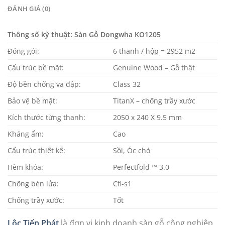
ĐÁNH GIÁ (0)
Thông số kỹ thuật: Sàn Gỗ Dongwha KO1205
Đóng gói:
6 thanh / hộp = 2952 m2
Cấu trúc bề mặt:
Genuine Wood – Gỗ thật
Độ bền chống va đập:
Class 32
Bảo vệ bề mặt:
TitanX – chống trầy xước
Kích thước từng thanh:
2050 x 240 X 9.5 mm
Kháng ẩm:
Cao
Cấu trúc thiết kế:
Sồi, Óc chó
Hèm khóa:
Perfectfold ™ 3.0
Chống bén lửa:
Cfl-s1
Chống trầy xước:
Tốt
Lộc Tiến Phát
là đơn vị kinh doanh sàn gỗ công nghiệp,