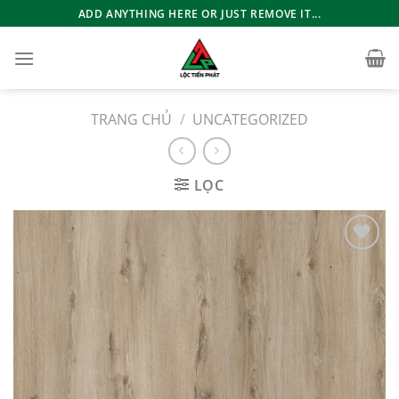
Bỏ
ADD ANYTHING HERE OR JUST REMOVE IT...
qua
nội
dung
TRANG CHỦ
/
UNCATEGORIZED
LỌC
Add to
wishlist