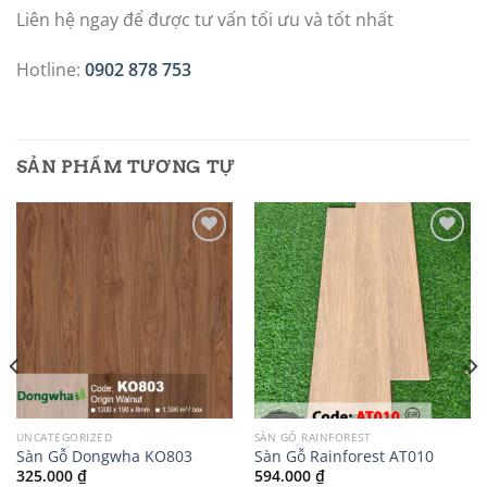
Liên hệ ngay để được tư vấn tối ưu và tốt nhất
Hotline:
0902 878 753
SẢN PHẨM TƯƠNG TỰ
Add to
Add to
wishlist
wishlist
UNCATEGORIZED
SÀN GỖ RAINFOREST
Sàn Gỗ Dongwha KO803
Sàn Gỗ Rainforest AT010
325.000
₫
594.000
₫