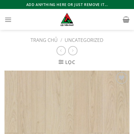
Bỏ
ADD ANYTHING HERE OR JUST REMOVE IT...
qua
nội
dung
TRANG CHỦ
/
UNCATEGORIZED
LỌC
Add to
wishlist