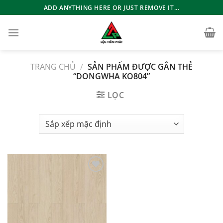
Bỏ
ADD ANYTHING HERE OR JUST REMOVE IT...
qua
nội
dung
TRANG CHỦ
/
SẢN PHẨM ĐƯỢC GẮN THẺ
“DONGWHA KO804”
LỌC
Add to
wishlist