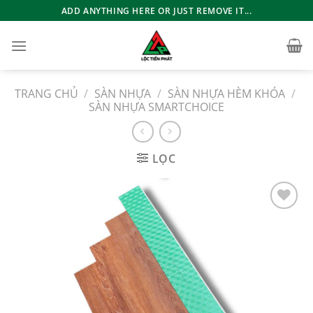
Bỏ
ADD ANYTHING HERE OR JUST REMOVE IT...
qua
nội
dung
TRANG CHỦ
/
SÀN NHỰA
/
SÀN NHỰA HÈM KHÓA
/
SÀN NHỰA SMARTCHOICE
LỌC
Add to
wishlist