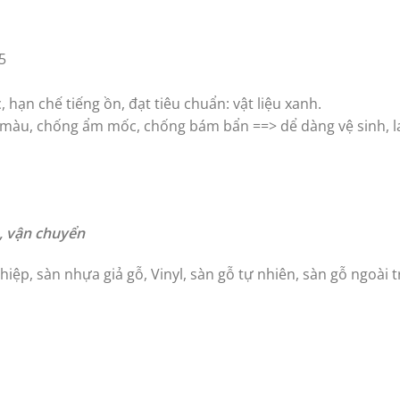
5
 hạn chế tiếng ồn, đạt tiêu chuẩn: vật liệu xanh.
c màu, chống ẩm mốc, chống bám bẩn ==> dể dàng vệ sinh, l
n, vận chuyển
iệp, sàn nhựa giả gỗ, Vinyl, sàn gỗ tự nhiên, sàn gỗ ngoài tr