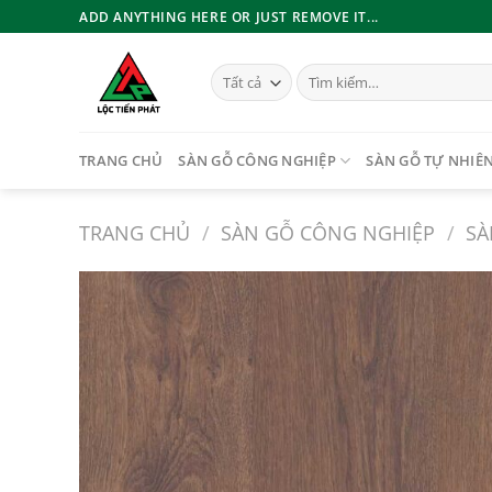
Bỏ
ADD ANYTHING HERE OR JUST REMOVE IT...
qua
nội
Tìm
dung
kiếm:
TRANG CHỦ
SÀN GỖ CÔNG NGHIỆP
SÀN GỖ TỰ NHIÊ
TRANG CHỦ
/
SÀN GỖ CÔNG NGHIỆP
/
SÀ