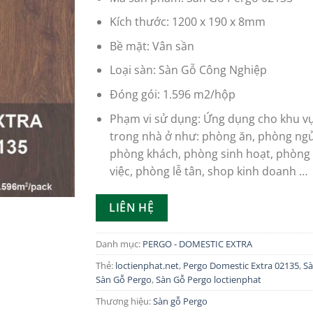
Kích thước: 1200 x 190 x 8mm
Bề mặt: Vân sần
Loại sàn: Sàn Gỗ Công Nghiệp
Đóng gói: 1.596 m2/hộp
Phạm vi sử dụng: Ứng dụng cho khu vư
trong nhà ở như: phòng ăn, phòng ngu
phòng khách, phòng sinh hoạt, phòng 
việc, phòng lễ tân, shop kinh doanh …
LIÊN HỆ
Danh mục:
PERGO - DOMESTIC EXTRA
Thẻ:
loctienphat.net
,
Pergo Domestic Extra 02135
,
Sà
Sàn Gỗ Pergo
,
Sàn Gỗ Pergo loctienphat
Thương hiệu:
Sàn gỗ Pergo