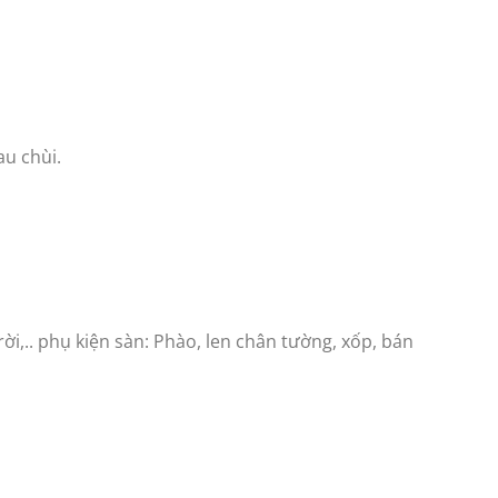
au chùi.
ời,.. phụ kiện sàn: Phào, len chân tường, xốp, bán