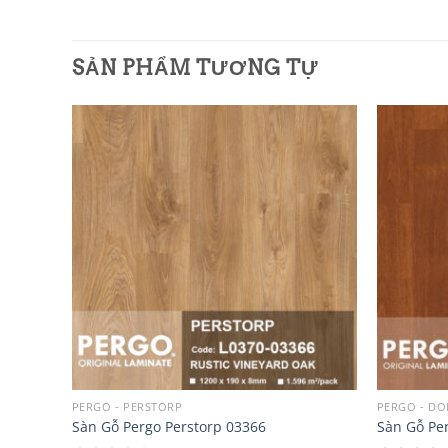
SẢN PHẨM TƯƠNG TỰ
Add to
Add to
wishlist
wishlist
PERGO - PERSTORP
PERGO - DO
Sàn Gỗ Pergo Perstorp 03366
Sàn Gỗ Pe