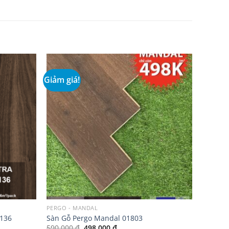
Giảm giá!
Add to
Add to
wishlist
wishlist
PERGO - MANDAL
2136
Sàn Gỗ Pergo Mandal 01803
Giá
Giá
590.000
₫
498.000
₫