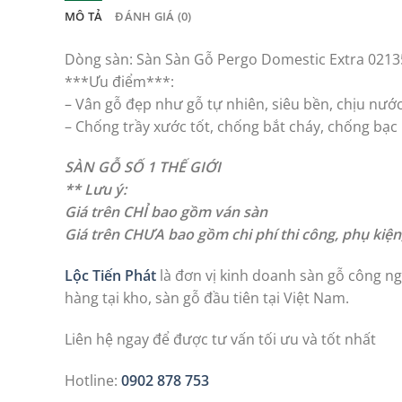
MÔ TẢ
ĐÁNH GIÁ (0)
Dòng sàn: Sàn Sàn Gỗ Pergo Domestic Extra 0213
***Ưu điểm***:
– Vân gỗ đẹp như gỗ tự nhiên, siêu bền, chịu nước,
– Chống trầy xước tốt, chống bắt cháy, chống bạ
SÀN GỖ SỐ 1 THẾ GIỚI
** Lưu ý:
Giá trên CHỈ bao gồm ván sàn
Giá trên CHƯA bao gồm chi phí thi công, phụ kiệ
Lộc Tiến Phát
là đơn vị kinh doanh sàn gỗ công ngh
hàng tại kho, sàn gỗ đầu tiên tại Việt Nam.
Liên hệ ngay để được tư vấn tối ưu và tốt nhất
Hotline:
0902 878 753