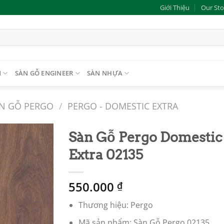
Giới Thiệu
Our Sto
N
SÀN GỖ ENGINEER
SÀN NHỰA
N GỖ PERGO
/
PERGO - DOMESTIC EXTRA
Sàn Gỗ Pergo Domestic
Extra 02135
Add to
wishlist
550.000
₫
Thương hiệu: Pergo
Mã sản phẩm: Sàn Gỗ Pergo 02135