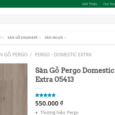
Giới Thiệu
Our Sto
N
SÀN GỖ ENGINEER
SÀN NHỰA
N GỖ PERGO
/
PERGO - DOMESTIC EXTRA
Sàn Gỗ Pergo Domestic
Extra 05413
Add to
wishlist
550.000
5.00
2
trên 5
₫
dựa trên
đánh giá
Thương hiệu: Pergo