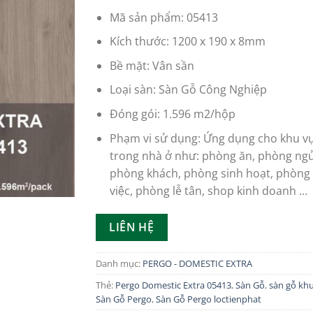
Mã sản phẩm: 05413
Kích thước: 1200 x 190 x 8mm
Bề mặt: Vân sần
Loại sàn: Sàn Gỗ Công Nghiệp
Đóng gói: 1.596 m2/hộp
Phạm vi sử dụng: Ứng dụng cho khu vư
trong nhà ở như: phòng ăn, phòng ngu
phòng khách, phòng sinh hoạt, phòng 
việc, phòng lễ tân, shop kinh doanh …
LIÊN HỆ
Danh mục:
PERGO - DOMESTIC EXTRA
Thẻ:
Pergo Domestic Extra 05413
,
Sàn Gỗ
,
sàn gỗ kh
Sàn Gỗ Pergo
,
Sàn Gỗ Pergo loctienphat