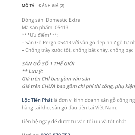
MÔ TẢ
ĐÁNH GIÁ (2)
Dòng sàn: Domestic Extra
Mã sản phẩm: 05413
***Ưu điểm***:
– Sàn Gỗ Pergo 05413 với vân gỗ đẹp như gỗ tự nhiê
– Chống trầy xước tốt, chống bắt cháy, chống bạ
SÀN GỖ SỐ 1 THẾ GIỚI
** Lưu ý:
Giá trên CHỈ bao gồm ván sàn
Giá trên CHƯA bao gồm chi phí thi công, phụ kiệ
Lộc Tiến Phát
là đơn vị kinh doanh sàn gỗ công ngh
hàng tại kho, sàn gỗ đầu tiên tại Việt Nam.
Liên hệ ngay để được tư vấn tối ưu và tốt nhất