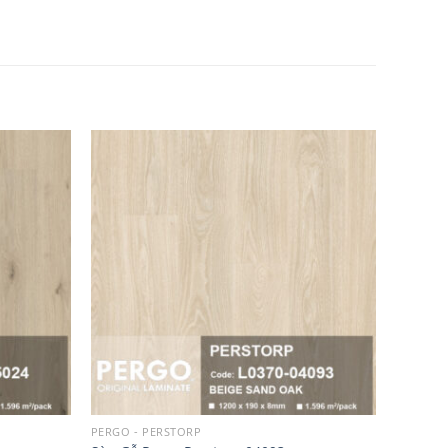
Add to
Add to
wishlist
wishlist
PERGO - PERSTORP