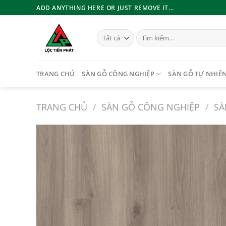
Bỏ
ADD ANYTHING HERE OR JUST REMOVE IT...
qua
nội
Tìm
dung
kiếm:
TRANG CHỦ
SÀN GỖ CÔNG NGHIỆP
SÀN GỖ TỰ NHIÊ
TRANG CHỦ
/
SÀN GỖ CÔNG NGHIỆP
/
SÀ