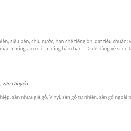
n, siêu bền, chịu nước, hạn chế tiếng ồn, đạt tiêu chuẩn: v
c màu, chống ẩm mốc, chống bám bẩn ==> dể dàng vệ sinh, l
n, vận chuyển
iệp, sàn nhựa giả gỗ, Vinyl, sàn gỗ tự nhiên, sàn gỗ ngoài tr