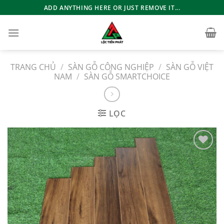
Bỏ
ADD ANYTHING HERE OR JUST REMOVE IT...
qua
nội
dung
TRANG CHỦ
/
SÀN GỖ CÔNG NGHIỆP
/
SÀN GỖ VIỆT
NAM
/
SÀN GỖ SMARTCHOICE
LỌC
Add to
wishlist