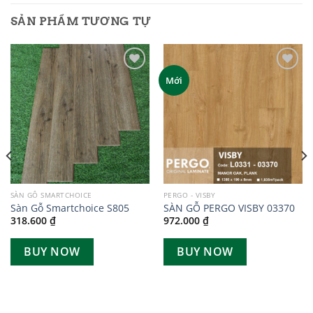
SẢN PHẨM TƯƠNG TỰ
Add to
Add to
Mới
wishlist
wishlist
SÀN GỖ SMARTCHOICE
PERGO - VISBY
Sàn Gỗ Smartchoice S805
SÀN GỖ PERGO VISBY 03370
318.600
₫
972.000
₫
BUY NOW
BUY NOW