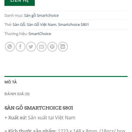
LIÊN HỆ
Danh mục:
Sàn gỗ Smartchoice
Thẻ:
Sàn Gỗ
,
Sàn Gỗ Việt Nam
,
Smartchoice S801
Thương hiệu:
SmartChoice
MÔ TẢ
ĐÁNH GIÁ (0)
SÀN GỖ SMARTCHOICE S801
+ Xuất xứ:
Sản xuất tại Việt Nam
+ Kích thước sản phẩm:
1223 x 148 x 8mm,
(18pcs/ box