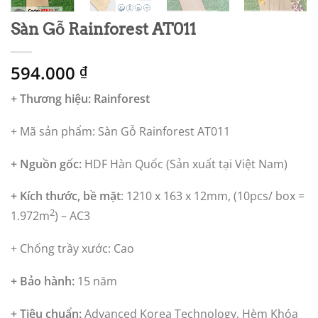
Sàn Gỗ Rainforest AT011
594.000
₫
+ Thương hiệu: Rainforest
+ Mã sản phẩm: Sàn Gỗ Rainforest AT011
+ Nguồn gốc:
HDF Hàn Quốc (Sản xuất tại Việt Nam)
+ Kích thước, bề mặt
: 1210 x 163 x 12mm,
(10pcs/ box =
2
1.972m
) – AC3
+ Chống trầy xước: Cao
+ Bảo hành:
15 năm
+ Tiêu chuẩn:
Advanced Korea Technology, Hèm Khóa