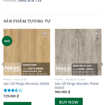
Hotline:
0902 878 753
SẢN PHẨM TƯƠNG TỰ
Add to
Add to
Mới
wishlist
wishlist
PERGO - PERSTORP
PERGO - MORDEN PLANK
Sàn Gỗ Pergo Morden Plank
Sàn Gỗ Pergo Perstorp 04394
04303
960.000
₫
729.000
₫
Được
xếp
BUY NOW
hạng