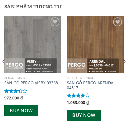
SẢN PHẨM TƯƠNG TỰ
Add to
Add to
wishlist
wishlist
PERGO - VISBY
PERGO - ARENDAL
SÀN GỖ PERGO ARENDAL
SÀN GỖ PERGO VISBY 03368
04317
972.000
₫
Được
1.053.000
₫
xếp
Được
hạng
xếp
BUY NOW
3.50
5
hạng
BUY NOW
sao
3.67
5
sao