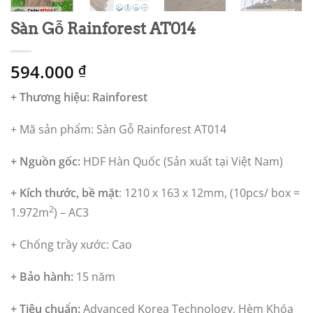
Sàn Gỗ Rainforest AT014
594.000
₫
+ Thương hiệu: Rainforest
+ Mã sản phẩm: Sàn Gỗ Rainforest AT014
+ Nguồn gốc:
HDF Hàn Quốc (Sản xuất tại Việt Nam)
+ Kích thước, bề mặt
: 1210 x 163 x 12mm,
(10pcs/ box =
2
1.972m
) – AC3
+ Chống trầy xước: Cao
+ Bảo hành:
15 năm
+ Tiêu chuẩn:
Advanced Korea Technology, Hèm Khóa