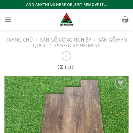
Bỏ
ADD ANYTHING HERE OR JUST REMOVE IT...
qua
nội
dung
TRANG CHỦ
/
SÀN GỖ CÔNG NGHIỆP
/
SÀN GỖ HÀN
QUỐC
/
SÀN GỖ RAINFOREST
LỌC
Add to
wishlist