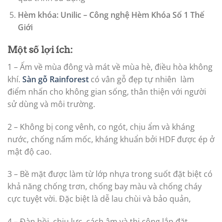
Hèm khóa: Unilic – Công nghệ Hèm Khóa Số 1 Thế
Giới
Một số lợi ích:
1 – Ấm về mùa đông và mát về mùa hè, điều hòa không
khí.
Sàn gỗ Rainforest
có vân gỗ đẹp tự nhiên làm
điểm nhấn cho không gian sống, thân thiện với người
sử dùng và môi trường.
2 – Không bị cong vênh, co ngót, chịu ẩm và kháng
nước, chống nấm mốc, kháng khuẩn bởi HDF được ép ở
mật độ cao.
3 – Bề mặt được làm từ lớp nhựa trong suốt đặt biệt có
khả năng chống trơn, chống bay màu và chống cháy
cực tuyệt vời. Đặc biệt là dễ lau chùi và bảo quản,
4 – Đàn hồi, chịu lực, cách âm và thi công lắp đặt