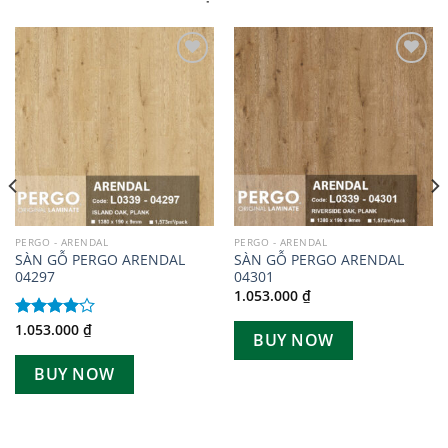
Add to
Add to
wishlist
wishlist
PERGO - ARENDAL
PERGO - ARENDAL
SÀN GỖ PERGO ARENDAL
SÀN GỖ PERGO ARENDAL
04297
04301
1.053.000
₫
1.053.000
₫
Được
BUY NOW
xếp hạng
4.00
5
BUY NOW
sao