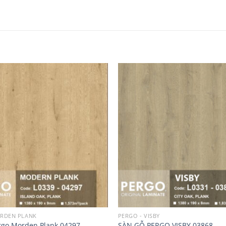
Add to
wishlist
ORDEN PLANK
PERGO - VISBY
rgo Morden Plank 04297
SÀN GỖ PERGO VISBY 03868