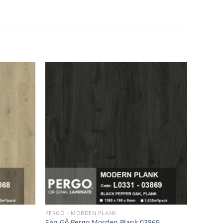
Add to
Add to
wishlist
wishlist
PERGO - MORDEN PLANK
Sàn Gỗ Pergo Morden Plank 03869