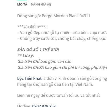
MÔ TẢ
ĐÁNH GIÁ (0)
Dòng sàn gỗ: Pergo Morden Plank 04311
***Ưu điểm***:
– Vân gỗ đẹp như gỗ tự nhiên, siêu bền, chịu nước,
– Chống trầy xước tốt, chống bắt cháy, chống bạ
SÀN GỖ SỐ 1 THẾ GIỚI
** Lưu ý:
Giá trên CHỈ bao gồm ván sàn
Giá trên CHƯA bao gồm chi phí thi công, phụ kiệ
Lộc Tiến Phát
là đơn vị kinh doanh sàn gỗ công ngh
hàng tại kho, sàn gỗ đầu tiên tại Việt Nam.
Liên hệ ngay để được tư vấn tối ưu và tốt nhất
Hotline:
0902 878 753