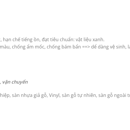
 hạn chế tiếng ồn, đạt tiêu chuẩn: vật liệu xanh.
c màu, chống ẩm mốc, chống bám bẩn ==> dể dàng vệ sinh, l
n, vận chuyển
iệp, sàn nhựa giả gỗ, Vinyl, sàn gỗ tự nhiên, sàn gỗ ngoài tr