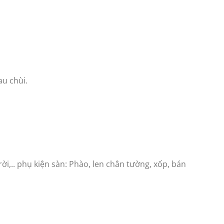
au chùi.
ời,.. phụ kiện sàn: Phào, len chân tường, xốp, bán