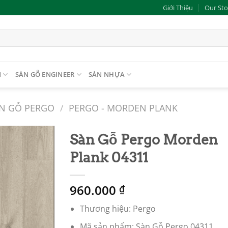
Giới Thiệu
Our Sto
N
SÀN GỖ ENGINEER
SÀN NHỰA
N GỖ PERGO
/
PERGO - MORDEN PLANK
Sàn Gỗ Pergo Morden
Plank 04311
Add to
wishlist
960.000
₫
Thương hiệu: Pergo
Mã sản phẩm: Sàn Gỗ Pergo 04311