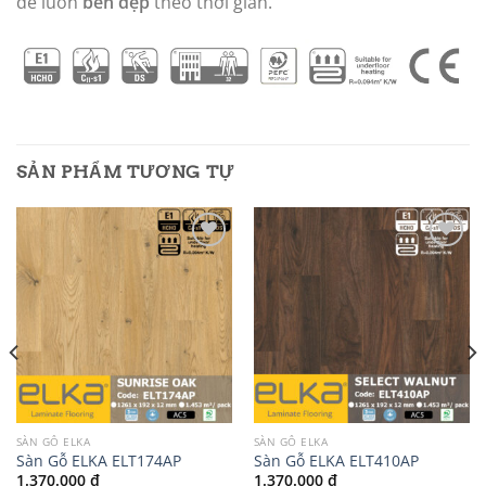
để luôn
bền đẹp
theo thời gian.
SẢN PHẨM TƯƠNG TỰ
Add to
Add to
wishlist
wishlist
SÀN GỖ ELKA
SÀN GỖ ELKA
Sàn Gỗ ELKA ELT174AP
Sàn Gỗ ELKA ELT410AP
1.370.000
₫
1.370.000
₫