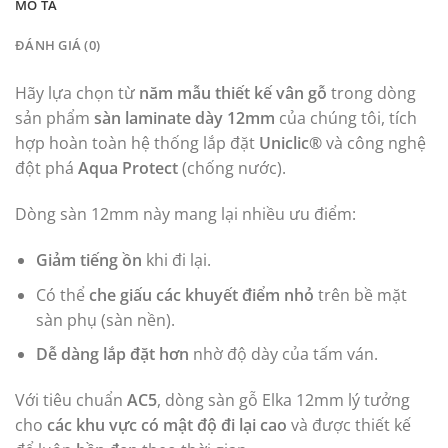
MÔ TẢ
ĐÁNH GIÁ (0)
Hãy lựa chọn từ
năm mẫu thiết kế vân gỗ
trong dòng
sản phẩm
sàn laminate dày 12mm
của chúng tôi, tích
hợp hoàn toàn hệ thống lắp đặt
Uniclic®
và công nghệ
đột phá
Aqua Protect
(chống nước).
Dòng sàn 12mm này mang lại nhiều ưu điểm:
Giảm tiếng ồn
khi đi lại.
Có thể
che giấu các khuyết điểm nhỏ
trên bề mặt
sàn phụ (sàn nền).
Dễ dàng lắp đặt hơn
nhờ độ dày của tấm ván.
Với tiêu chuẩn
AC5
, dòng sàn gỗ Elka 12mm lý tưởng
cho
các khu vực có mật độ đi lại cao
và được thiết kế