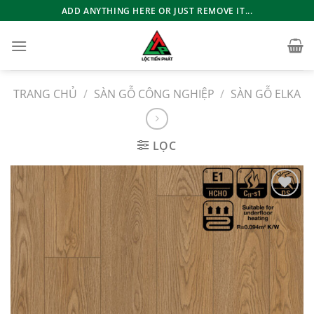
Bỏ
ADD ANYTHING HERE OR JUST REMOVE IT...
qua
nội
dung
TRANG CHỦ
/
SÀN GỖ CÔNG NGHIỆP
/
SÀN GỖ ELKA
LỌC
Add to
wishlist