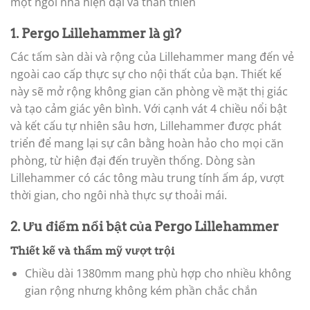
một ngôi nhà hiện đại và thân thiên
1. Pergo Lillehammer là gì?
Các tấm sàn dài và rộng của
Lillehammer
mang đến vẻ
ngoài cao cấp thực sự cho
nội thất của bạn. Thiết kế
này sẽ mở rộng không gian căn phòng về mặt thị giác
và tạo
cảm giác yên bình. Với cạnh vát 4 chiều nổi bật
và kết cấu tự nhiên sâu hơn,
Lillehammer
được phát
triển để mang lại sự cân bằng hoàn hảo cho mọi căn
phòng, từ hiện đại đến
truyền thống. Dòng sàn
Lillehammer
có các tông màu trung tính ấm áp, vượt
thời gian, cho
ngôi nhà thực sự thoải mái.
2. Ưu điểm nổi bật của Pergo Lillehammer
Thiết kế và thẩm mỹ vượt trội
Chiều dài 1380mm mang phù hợp cho nhiều không
gian rộng nhưng không kém phần chắc chắn