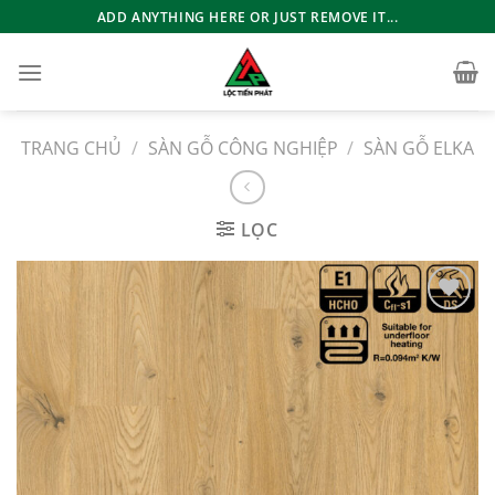
Bỏ
ADD ANYTHING HERE OR JUST REMOVE IT...
qua
nội
dung
TRANG CHỦ
/
SÀN GỖ CÔNG NGHIỆP
/
SÀN GỖ ELKA
LỌC
Add to
wishlist