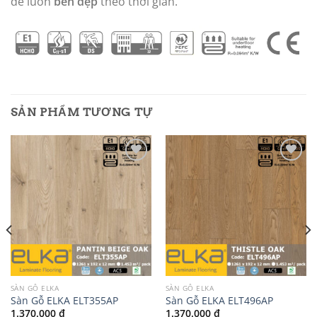
để luôn
bền đẹp
theo thời gian.
SẢN PHẨM TƯƠNG TỰ
Add to
Add to
wishlist
wishlist
SÀN GỖ ELKA
SÀN GỖ ELKA
Sàn Gỗ ELKA ELT355AP
Sàn Gỗ ELKA ELT496AP
1.370.000
₫
1.370.000
₫