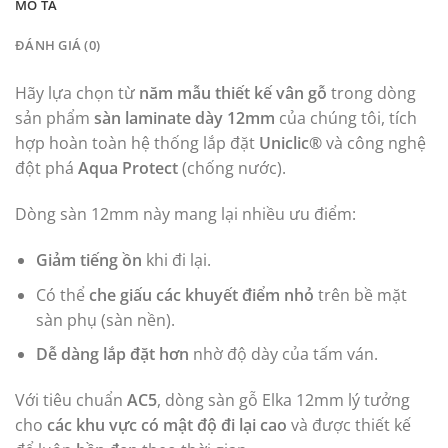
MÔ TẢ
ĐÁNH GIÁ (0)
Hãy lựa chọn từ
năm mẫu thiết kế vân gỗ
trong dòng
sản phẩm
sàn laminate dày 12mm
của chúng tôi, tích
hợp hoàn toàn hệ thống lắp đặt
Uniclic®
và công nghệ
đột phá
Aqua Protect
(chống nước).
Dòng sàn 12mm này mang lại nhiều ưu điểm:
Giảm tiếng ồn
khi đi lại.
Có thể
che giấu các khuyết điểm nhỏ
trên bề mặt
sàn phụ (sàn nền).
Dễ dàng lắp đặt hơn
nhờ độ dày của tấm ván.
Với tiêu chuẩn
AC5
, dòng sàn gỗ Elka 12mm lý tưởng
cho
các khu vực có mật độ đi lại cao
và được thiết kế