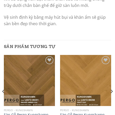
trầy dưới chân bàn ghế để giữ sàn luôn mới.
Vệ sinh định kỳ bằng máy hút bụi và khăn ẩm sẽ giúp
sàn bền đẹp theo thời gian.
SẢN PHẨM TƯƠNG TỰ
Add to
Add to
wishlist
wishlist
PERGO - KUNGSHAMN
PERGO - KUNGSHAMN
Sàn Gỗ Pergo Kungshamn
Sàn Gỗ Pergo Kungshamn