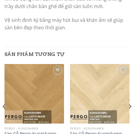
trầy dưới chân bàn ghế để giữ sàn luôn mới.
Vệ sinh định kỳ bằng máy hút bụi và khăn ẩm sẽ giúp
sàn bền đẹp theo thời gian.
SẢN PHẨM TƯƠNG TỰ
Add to
Add to
wishlist
wishlist
PERGO - KUNGSHAMN
PERGO - KUNGSHAMN
Sàn Gỗ Pergo Kungshamn
Sàn Gỗ Pergo Kungshamn