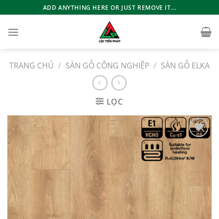
Bỏ
ADD ANYTHING HERE OR JUST REMOVE IT...
qua
nội
dung
TRANG CHỦ
/
SÀN GỖ CÔNG NGHIỆP
/
SÀN GỖ ELKA
LỌC
Add to
wishlist