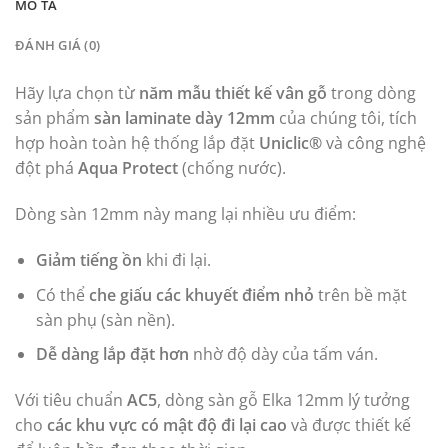
MÔ TẢ
ĐÁNH GIÁ (0)
Hãy lựa chọn từ
năm mẫu thiết kế vân gỗ
trong dòng
sản phẩm
sàn laminate dày 12mm
của chúng tôi, tích
hợp hoàn toàn hệ thống lắp đặt
Uniclic®
và công nghệ
đột phá
Aqua Protect
(chống nước).
Dòng sàn 12mm này mang lại nhiều ưu điểm:
Giảm tiếng ồn
khi đi lại.
Có thể
che giấu các khuyết điểm nhỏ
trên bề mặt
sàn phụ (sàn nền).
Dễ dàng lắp đặt hơn
nhờ độ dày của tấm ván.
Với tiêu chuẩn
AC5
, dòng sàn gỗ Elka 12mm lý tưởng
cho
các khu vực có mật độ đi lại cao
và được thiết kế