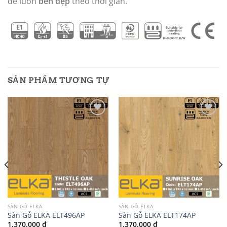
để luôn
bền đẹp
theo thời gian.
SẢN PHẨM TƯƠNG TỰ
Add to
Add to
wishlist
wishlist
SÀN GỖ ELKA
SÀN GỖ ELKA
Sàn Gỗ ELKA ELT496AP
Sàn Gỗ ELKA ELT174AP
1.370.000
₫
1.370.000
₫