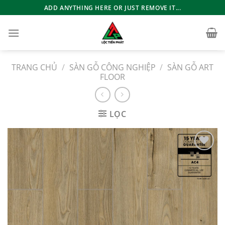
Bỏ
ADD ANYTHING HERE OR JUST REMOVE IT...
qua
nội
dung
TRANG CHỦ
/
SÀN GỖ CÔNG NGHIỆP
/
SÀN GỖ ART
FLOOR
LỌC
Add to
wishlist