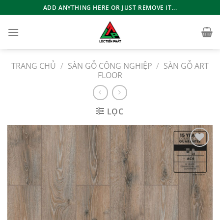
Bỏ
ADD ANYTHING HERE OR JUST REMOVE IT...
qua
nội
dung
TRANG CHỦ
/
SÀN GỖ CÔNG NGHIỆP
/
SÀN GỖ ART
FLOOR
LỌC
Add to
wishlist