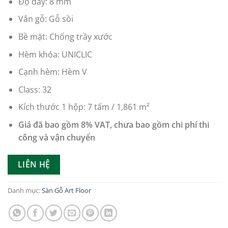
Độ dày:
8 mm
Vân gỗ:
Gỗ sồi
Bề mặt:
Chống trầy xước
Hèm khóa:
UNICLIC
Cạnh hèm:
Hèm V
Class:
32
Kích thước 1 hộp: 7 tấm /
1,861 m²
Giá đã bao gồm 8% VAT, chưa bao gồm chi phí thi
công và vận chuyển
LIÊN HỆ
Danh mục:
Sàn Gỗ Art Floor