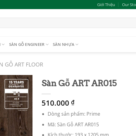
Giới Thiệu
Our Sto
N
SÀN GỖ ENGINEER
SÀN NHỰA
N GỖ ART FLOOR
Sàn Gỗ ART AR015
Add to
510.000
wishlist
₫
Dòng sản phẩm:
Prime
Mã: Sàn Gỗ ART AR015
Kích thước:
193 x 1205 mm