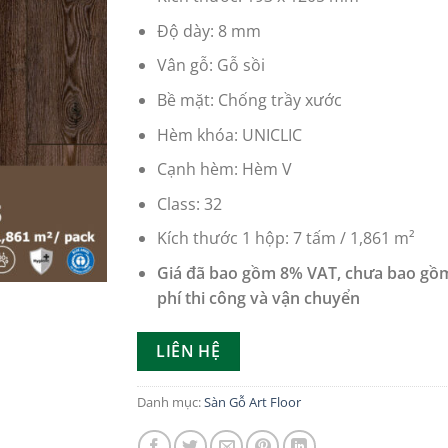
Độ dày:
8 mm
Vân gỗ:
Gỗ sồi
Bề mặt:
Chống trầy xước
Hèm khóa:
UNICLIC
Cạnh hèm:
Hèm V
Class:
32
Kích thước 1 hộp: 7 tấm /
1,861 m²
Giá đã bao gồm 8% VAT, chưa bao gồm
phí thi công và vận chuyển
LIÊN HỆ
Danh mục:
Sàn Gỗ Art Floor