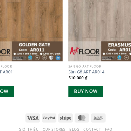
 FLOOR
SÀN GỖ ART FLOOR
T AR011
Sàn Gỗ ART AR014
510.000
₫
NOW
BUY NOW
GIỚI THIỆU
OUR STORES
BLOG
CONTACT
FAQ