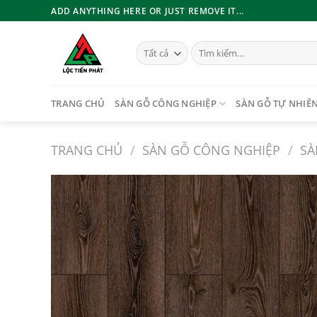
Bỏ
ADD ANYTHING HERE OR JUST REMOVE IT...
qua
nội
Tìm
dung
kiếm:
TRANG CHỦ
SÀN GỖ CÔNG NGHIỆP
SÀN GỖ TỰ NHIÊ
TRANG CHỦ
/
SÀN GỖ CÔNG NGHIỆP
/
SÀ