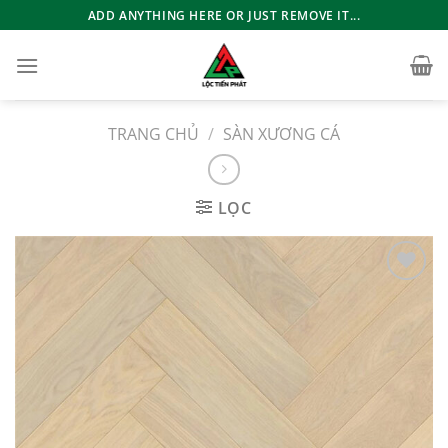
Bỏ
ADD ANYTHING HERE OR JUST REMOVE IT...
qua
nội
dung
TRANG CHỦ
/
SÀN XƯƠNG CÁ
LỌC
Add to
wishlist