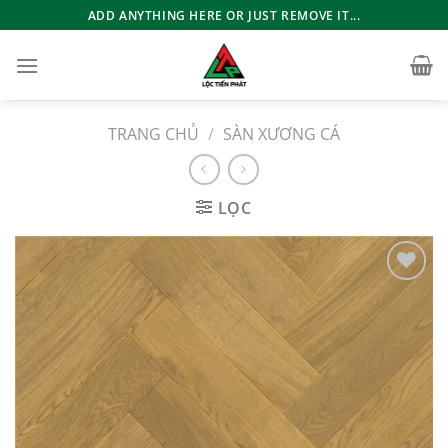
Bỏ
ADD ANYTHING HERE OR JUST REMOVE IT...
qua
nội
dung
TRANG CHỦ
/
SÀN XƯƠNG CÁ
LỌC
Add to
wishlist