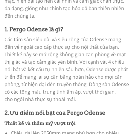
mạc, hiện đại tạo nên cái
nhìn và cảm giác chân thực,
đa dạng, giống như chính tạo hóa đã ban thiên nhiên
đến
chúng ta.
1. Pergo Odense là gì?
Các tấm sàn siêu dài và siêu rộng của Odense mang
đến vẻ ngoài cao cấp thực sự cho
nội thất của bạn.
Thiết kế này sẽ mở rộng không gian căn phòng về mặt
thị giác và tạo
cảm giác yên bình. Với cạnh vát 4 chiều
nổi bật và kết cấu tự nhiên sâu hơn, Odense
được phát
triển để mang lại sự cân bằng hoàn hảo cho mọi căn
phòng, từ hiện đại đến
truyền thống. Dòng sàn Odense
có các tông màu trung tính ấm áp, vượt thời gian,
cho
ngôi nhà thực sự thoải mái.
2. Ưu điểm nổi bật của Pergo Odense
Thiết kế và thẩm mỹ vượt trội
Chiều dài lên 2050mm mang phù hợp cho nhiều