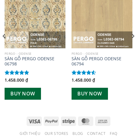
Add to
Add to
wishlist
wishlist
PERGO - ODENSE
PERGO - ODENSE
SÀN GỖ PERGO ODENSE
SÀN GỖ PERGO ODENSE
06798
06794
1.458.000
₫
1.458.000
₫
Được xếp
Được xếp
hạng
5.00
hạng
4.50
5 sao
5 sao
BUY NOW
BUY NOW
GIỚI THIỆU
OUR STORES
BLOG
CONTACT
FAQ