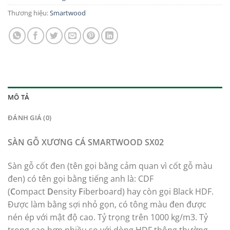
Thương hiệu:
Smartwood
MÔ TẢ
ĐÁNH GIÁ (0)
SÀN GỖ XƯƠNG CÁ SMARTWOOD SX02
Sàn gỗ cốt đen (tên gọi bằng cảm quan vì cốt gỗ màu
đen) có tên gọi bằng tiếng anh là: CDF
(
C
ompact
D
ensity
F
iberboard) hay còn gọi Black HDF.
Được làm bằng sợi nhỏ gọn, có tông màu đen được
nén ép với mật độ cao. Tỷ trọng trên 1000 kg/m3. Tỷ
trọng cao hơn nhiều so với dòng HDF thông thường.