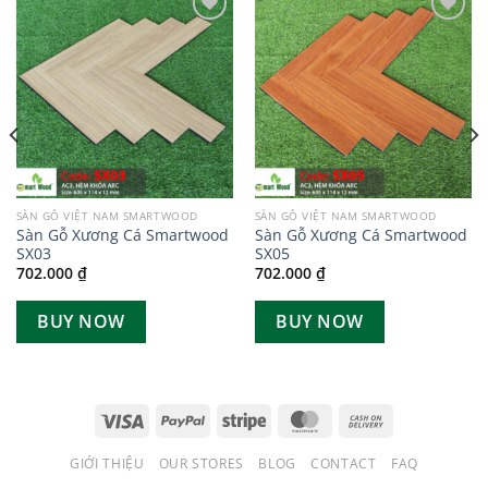
Add to
Add to
wishlist
wishlist
SÀN GỖ VIỆT NAM SMARTWOOD
SÀN GỖ VIỆT NAM SMARTWOOD
Sàn Gỗ Xương Cá Smartwood
Sàn Gỗ Xương Cá Smartwood
SX03
SX05
702.000
₫
702.000
₫
BUY NOW
BUY NOW
GIỚI THIỆU
OUR STORES
BLOG
CONTACT
FAQ