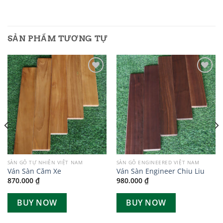
SẢN PHẨM TƯƠNG TỰ
Add to
Add to
wishlist
wishlist
SÀN GỖ TỰ NHIÊN VIỆT NAM
SÀN GỖ ENGINEERED VIỆT NAM
Ván Sàn Căm Xe
Ván Sàn Engineer Chiu Liu
870.000
₫
980.000
₫
BUY NOW
BUY NOW