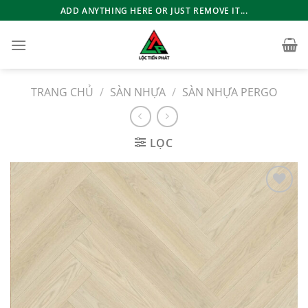
Bỏ
ADD ANYTHING HERE OR JUST REMOVE IT...
qua
nội
dung
TRANG CHỦ
/
SÀN NHỰA
/
SÀN NHỰA PERGO
LỌC
Add to
wishlist