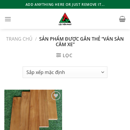
Bỏ
ADD ANYTHING HERE OR JUST REMOVE IT...
qua
nội
dung
TRANG CHỦ
/
SẢN PHẨM ĐƯỢC GẮN THẺ “VÁN SÀN
CĂM XE”
LỌC
Add to
wishlist