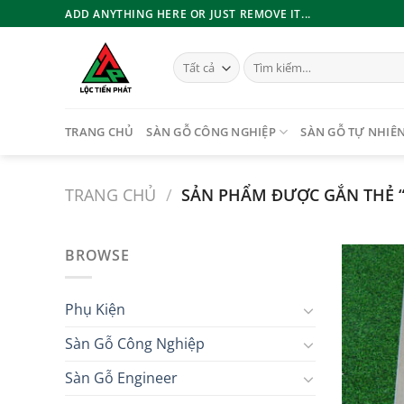
Bỏ
ADD ANYTHING HERE OR JUST REMOVE IT...
qua
nội
Tìm
dung
kiếm:
TRANG CHỦ
SÀN GỖ CÔNG NGHIỆP
SÀN GỖ TỰ NHIÊ
TRANG CHỦ
/
SẢN PHẨM ĐƯỢC GẮN THẺ 
BROWSE
Phụ Kiện
Sàn Gỗ Công Nghiệp
Sàn Gỗ Engineer