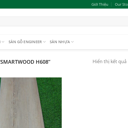
Giới Thiệu
Our Sto
N
SÀN GỖ ENGINEER
SÀN NHỰA
“SMARTWOOD H608”
Hiển thị kết quả
Add to
wishlist