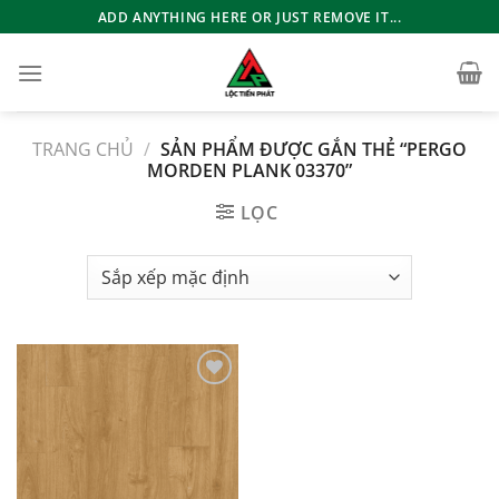
Bỏ
ADD ANYTHING HERE OR JUST REMOVE IT...
qua
nội
dung
TRANG CHỦ
/
SẢN PHẨM ĐƯỢC GẮN THẺ “PERGO
MORDEN PLANK 03370”
LỌC
Add to
wishlist