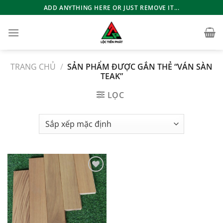
Bỏ
ADD ANYTHING HERE OR JUST REMOVE IT...
qua
nội
dung
TRANG CHỦ
/
SẢN PHẨM ĐƯỢC GẮN THẺ “VÁN SÀN
TEAK”
LỌC
Add to
wishlist