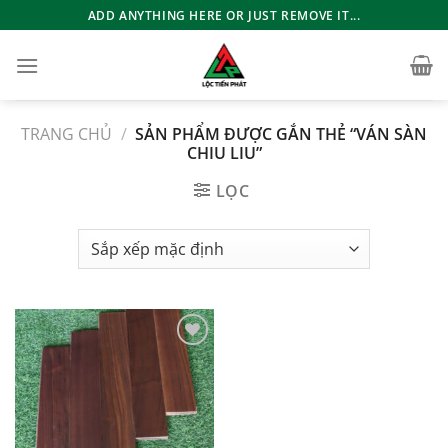
Bỏ
ADD ANYTHING HERE OR JUST REMOVE IT...
qua
nội
dung
TRANG CHỦ
/
SẢN PHẨM ĐƯỢC GẮN THẺ “VÁN SÀN
CHIU LIU”
LỌC
Add to
wishlist